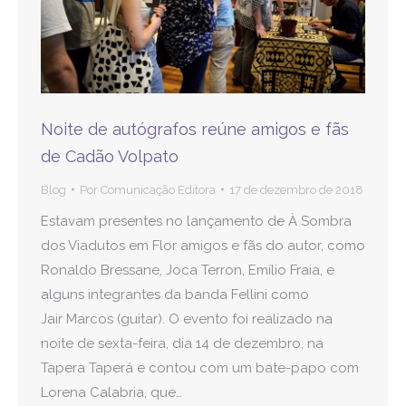
Noite de autógrafos reúne amigos e fãs
de Cadão Volpato
Blog
Por
Comunicação Editora
17 de dezembro de 2018
Estavam presentes no lançamento de À Sombra
dos Viadutos em Flor amigos e fãs do autor, como
Ronaldo Bressane, Joca Terron, Emílio Fraia, e
alguns integrantes da banda Fellini como
Jair Marcos (guitar). O evento foi realizado na
noite de sexta-feira, dia 14 de dezembro, na
Tapera Taperá e contou com um bate-papo com
Lorena Calabria, que…