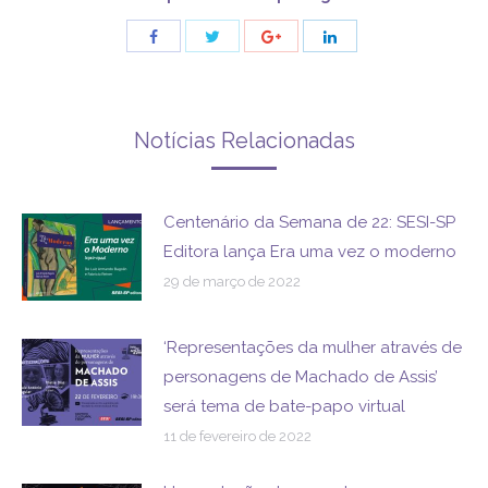
Share
Share
Share
Share
with
with
with
with
Twitter
Facebook
Google+
LinkedIn
Notícias Relacionadas
Centenário da Semana de 22: SESI-SP
Editora lança Era uma vez o moderno
29 de março de 2022
‘Representações da mulher através de
personagens de Machado de Assis’
será tema de bate-papo virtual
11 de fevereiro de 2022