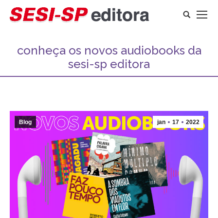
Search:
conheça os novos audiobooks da
sesi-sp editora
Você está aqui:
Blog
jan
17
2022