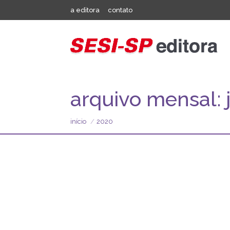
a editora
contato
arquivo mensal:
Você está aqui:
início
2020