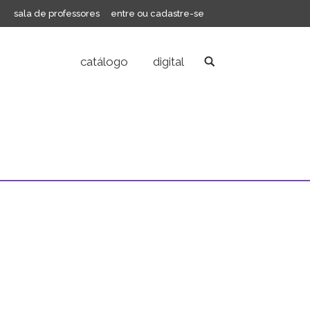
sala de professores
entre ou cadastre-se
catálogo
digital
Search: