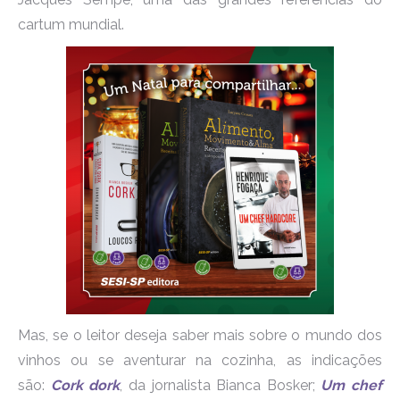
cartum mundial.
Mas, se o leitor deseja saber mais sobre o mundo dos
vinhos ou se aventurar na cozinha, as indicações
são:
Cork dork
, da jornalista Bianca Bosker;
Um chef