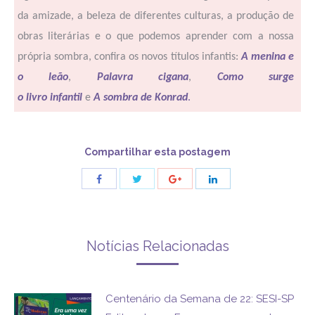
da amizade, a beleza de diferentes culturas, a produção de
obras literárias e o que podemos aprender com a nossa
própria sombra, confira os novos títulos infantis:
A menina e
o leão
,
Palavra cigana
,
Como surge
o livro infantil
e
A sombra de Konrad
.
Compartilhar esta postagem
Share
Share
Share
Share
with
with
with
with
Twitter
Facebook
Google+
LinkedIn
Notícias Relacionadas
Centenário da Semana de 22: SESI-SP