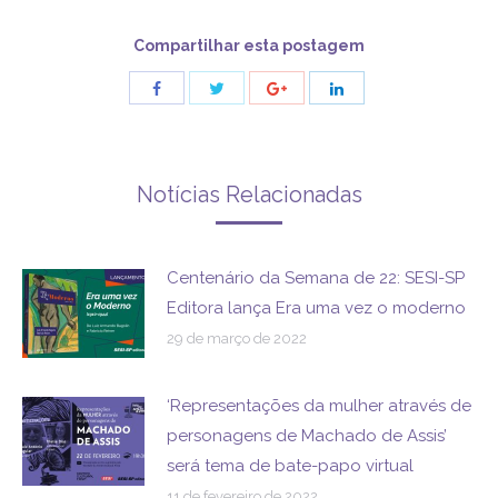
Compartilhar esta postagem
Share
Share
Share
Share
with
with
with
with
Twitter
Facebook
Google+
LinkedIn
Notícias Relacionadas
Centenário da Semana de 22: SESI-SP
Editora lança Era uma vez o moderno
29 de março de 2022
‘Representações da mulher através de
personagens de Machado de Assis’
será tema de bate-papo virtual
11 de fevereiro de 2022