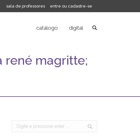
sala de professores
entre ou cadastre-se
catálogo
digital
Search:
 rené magritte;
Search: