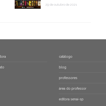
29 de outubro de 2021
itora
catálogo
ato
blog
professores
área do professor
editora senai-sp