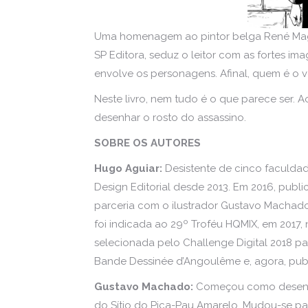
Uma homenagem ao pintor belga René Mag
SP Editora, seduz o leitor com as fortes im
envolve os personagens. Afinal, quem é o v
Neste livro, nem tudo é o que parece ser. A
desenhar o rosto do assassino.
SOBRE OS AUTORES
Hugo Aguiar:
Desistente de cinco faculdad
Design Editorial desde 2013. Em 2016, publ
parceria com o ilustrador Gustavo Machad
foi indicada ao 29º Troféu HQMIX, em 2017,
selecionada pelo Challenge Digital 2018 par
Bande Dessinée d’Angoulême e, agora, publ
Gustavo Machado:
Começou como desenhis
do Sítio do Pica-Pau Amarelo. Mudou-se pa