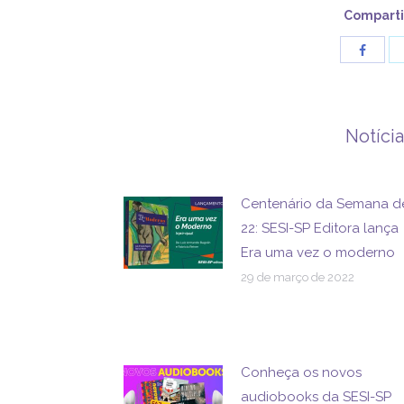
Comparti
Share
with
Facebo
Notíci
Centenário da Semana d
22: SESI-SP Editora lança
Era uma vez o moderno
29 de março de 2022
Conheça os novos
audiobooks da SESI-SP