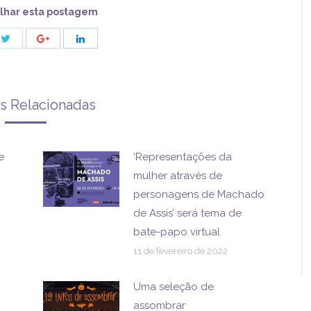
lhar esta postagem
Share
Share
Share
with
with
with
Twitter
ok
Google+
LinkedIn
as Relacionadas
e
‘Representações da
mulher através de
personagens de Machado
de Assis’ será tema de
bate-papo virtual
11 de fevereiro de 2022
Uma seleção de
assombrar