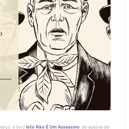
arço, o livro
Isto Não É Um Assassino
, de autoria de