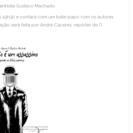
senhista Gustavo Machado.
das 19h30 e contará com um bate-papo com os autores
iação será feita por André Cáceres, repórter de O