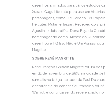
desenhos animados para vários estúdios da 
Xuxa e Gugu Liberato para uso em história
personagens, como: Zé Carioca, Os Trapal
Hércules, Mulan e Tarzan. Recebeu dois prê
Agostini e dois troféus Dona Beja de Quadri
homenageado como “Mestre do Quadrinho N
desenhou a HQ Isso Não é Um Assassino, 
Magritte.
SOBRE RENÉ MAGRITTE
René François Ghislain Magritte foi um dos p
em 21 de novembro de 1898, na cidade de L
surrealismo belga, ao lado de Paul Delvaux
decorrência do câncer. Seu trabalho foi inf
Warhol, e continua sendo reverenciado no