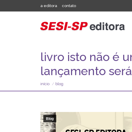
a editora
contato
livro isto não é
lançamento será 
Você está aqui:
início
blog
Blog