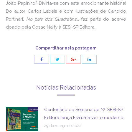
João Papinho? Divirta-se com esta emocionante história!
Do autor Carlos Lebéis e com ilustrações de Candido
Portinari,
No país dos Quadratins..
. faz parte do acervo
doado pela Cosac Naify à SESI-SP Editora.
Compartilhar esta postagem
Share
Share
Share
Share
with
with
with
with
Twitter
Facebook
Google+
LinkedIn
Notícias Relacionadas
Centenário da Semana de 22: SESI-SP
Editora lança Era uma vez o moderno
29 de março de 2022