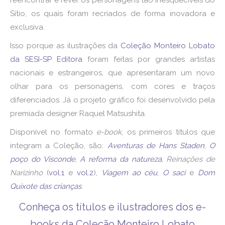
Sítio, os quais foram recriados de forma inovadora e
exclusiva.
Isso porque as ilustrações da
Coleção Monteiro Lobato
da SESI-SP Editora
foram feitas por grandes artistas
nacionais e estrangeiros, que apresentaram um novo
olhar para os personagens, com cores e traços
diferenciados. Já o projeto gráfico foi desenvolvido pela
premiada designer Raquel Matsushita.
Disponível no formato
e-book
, os primeiros títulos que
integram a Coleção, são:
Aventuras de Hans Staden
,
O
poço do Visconde
,
A reforma da natureza
,
Reinações de
Narizinho
(
vol.1
e
vol.2
),
Viagem ao céu
,
O saci
e
Dom
Quixote das crianças
.
Conheça os títulos e ilustradores dos e-
books da Coleção Monteiro Lobato