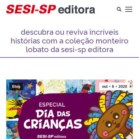
Search:
descubra ou reviva incríveis
histórias com a coleção monteiro
lobato da sesi-sp editora
Você está aqui:
Blog
out
6
2020