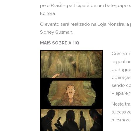
pelo Brasil – participará de um bate-papo
Editora.
O evento será realizado na Loja Monstra, a 
Sidney Gusman.
MAIS SOBRE A HQ
Com rotei
argentin
portugue
operação
sendo co
– aparen
Nesta tr
sucessiv
mesmos.