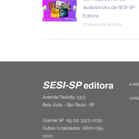
audiobooks da SESI-SP
Editora
17 de janeiro de 2022
a ed
Avenida Paulista, 1313
cont
Bela Vista - São Paulo -SP
Grande SP: +55 (11) 3322-0050
Outras localidades: 0800-055-
1000