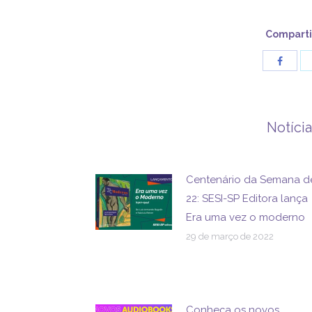
Comparti
Share
with
Facebo
Notíci
Centenário da Semana d
22: SESI-SP Editora lança
Era uma vez o moderno
29 de março de 2022
Conheça os novos