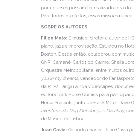
portugueses possam ter realizado fora do t
Para todos os efeitos, essas missões nunca 
SOBRE OS AUTORES
Filipe Melo:
É músico, diretor e autor de 
piano, jazz e improvisação. Estudou no Hot
Boston. Desde então, colaborou com músic
GNR, Camané, Carlos do Carmo, Sheila Jor
Orquestra Metropolitana, entre muitos outros
you in my dreams,
vencedor do Fantasporto
da RTP2. Dirigiu ainda videoclipes, docume
editora Dark Horse Comics para participar
Horse Presents, junto de Frank Miller, Dave 
aventuras de Dog Mendonça e Pizzaboy
, co
de Música de Lisboa.
Juan Cavia:
Quando criança, Juan Cavia pa