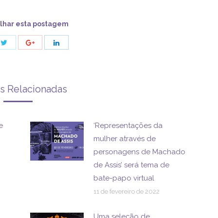
lhar esta postagem
Share
Share
Share
with
with
with
Twitter
ok
Google+
LinkedIn
as Relacionadas
e
‘Representações da
mulher através de
personagens de Machado
de Assis’ será tema de
bate-papo virtual
11 de fevereiro de 2022
Uma seleção de