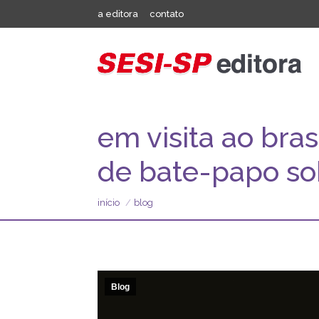
a editora
contato
em visita ao bras
de bate-papo so
Você está aqui:
início
blog
Blog