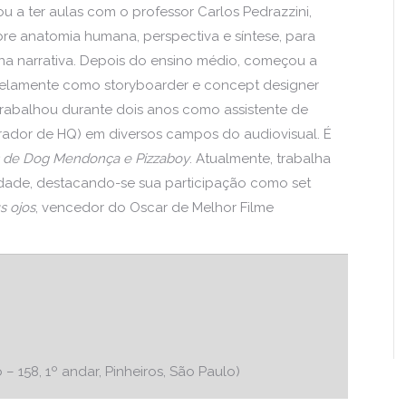
u a ter aulas com o professor Carlos Pedrazzini,
e anatomia humana, perspectiva e síntese, para
na narrativa. Depois do ensino médio, começou a
lelamente como storyboarder e concept designer
rabalhou durante dois anos como assistente de
trador de HQ) em diversos campos do audiovisual. É
s de Dog Mendonça e Pizzaboy
. Atualmente, trabalha
idade, destacando-se sua participação como set
s ojos
, vencedor do Oscar de Melhor Filme
 – 158, 1º andar, Pinheiros, São Paulo)