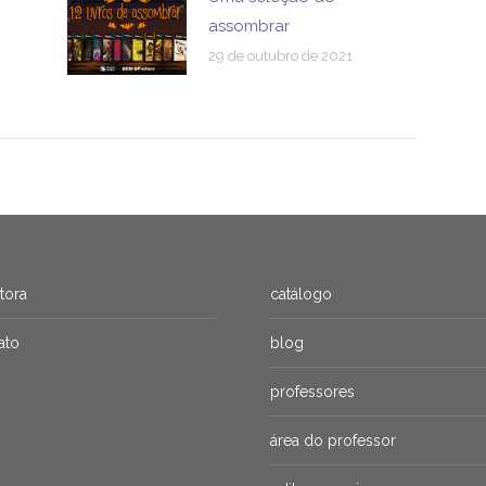
assombrar
29 de outubro de 2021
itora
catálogo
ato
blog
professores
área do professor