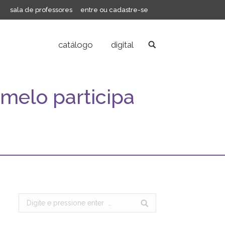
sala de professores
entre ou cadastre-se
catálogo
digital
Search:
e melo participa
Search: