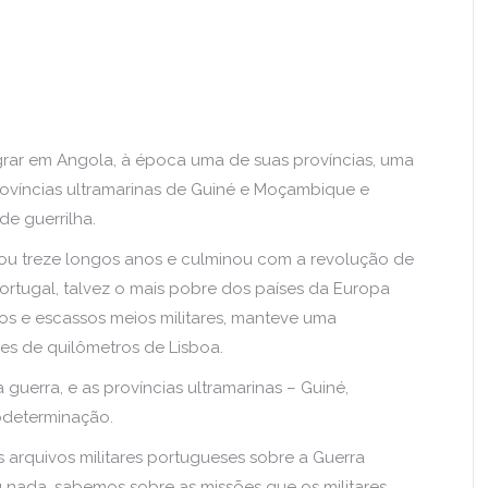
agrar em Angola, à época uma de suas províncias, uma
rovíncias ultramarinas de Guiné e Moçambique e
de guerrilha.
urou treze longos anos e culminou com a revolução de
Portugal, talvez o mais pobre dos países da Europa
s e escassos meios militares, manteve uma
res de quilômetros de Lisboa.
 guerra, e as províncias ultramarinas – Guiné,
odeterminação.
s arquivos militares portugueses sobre a Guerra
u nada, sabemos sobre as missões que os militares