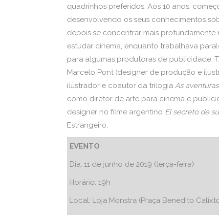
quadrinhos preferidos. Aos 10 anos, começo
desenvolvendo os seus conhecimentos sobr
depois se concentrar mais profundamente 
estudar cinema, enquanto trabalhava para
para algumas produtoras de publicidade. T
Marcelo Pont (designer de produção e ilus
ilustrador e coautor da trilogia
As aventura
como diretor de arte para cinema e public
designer no filme argentino
El secreto de su
Estrangeiro.
EVENTO
Dia: 11 de junho de 2019 (terça-feira)
Horário: 19h
Local: Loja Monstra (Praça Benedito Calixto