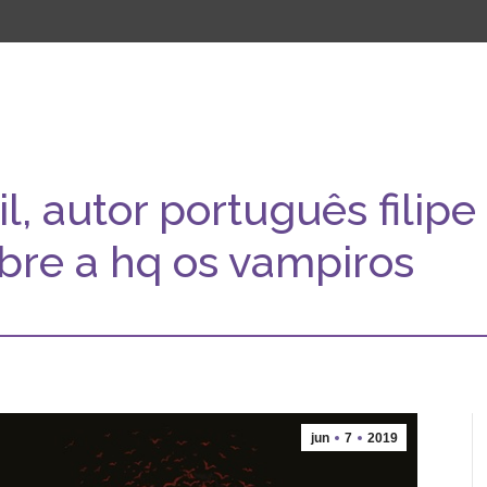
il, autor português filip
bre a hq os vampiros
jun
7
2019