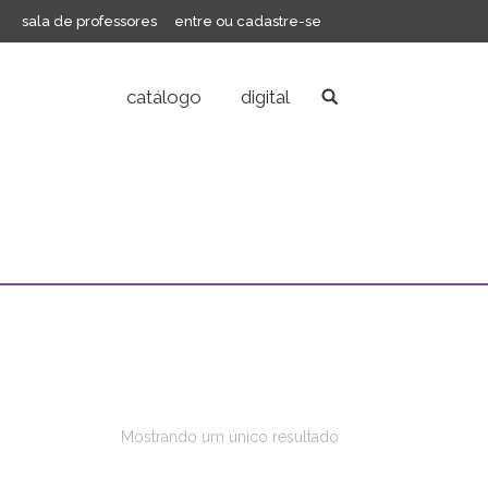
sala de professores
entre ou cadastre-se
catálogo
digital
Search:
Mostrando um único resultado