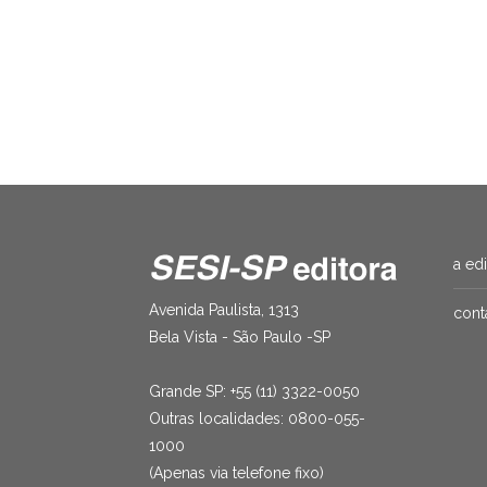
The end
André Farias
,
Marcelo Castro
,
Viviane Cavalcante
R$
49.90
a ed
Avenida Paulista, 1313
cont
Bela Vista - São Paulo -SP
Grande SP: +55 (11) 3322-0050
Outras localidades: 0800-055-
1000
(Apenas via telefone fixo)