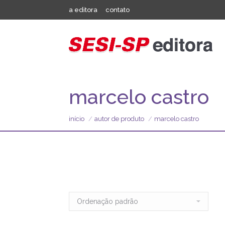
a editora
contato
marcelo castro
início
autor de produto
marcelo castro