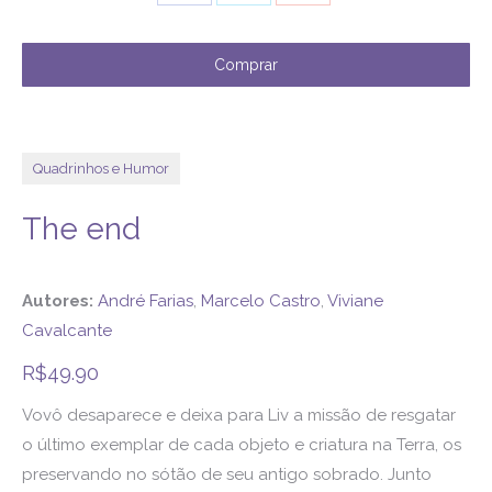
with
with
with
Twitter
Facebook
Google+
Comprar
Quadrinhos e Humor
The end
Autores:
André Farias
,
Marcelo Castro
,
Viviane
Cavalcante
R$
49.90
Vovô desaparece e deixa para Liv a missão de resgatar
o último exemplar de cada objeto e criatura na Terra, os
preservando no sótão de seu antigo sobrado. Junto