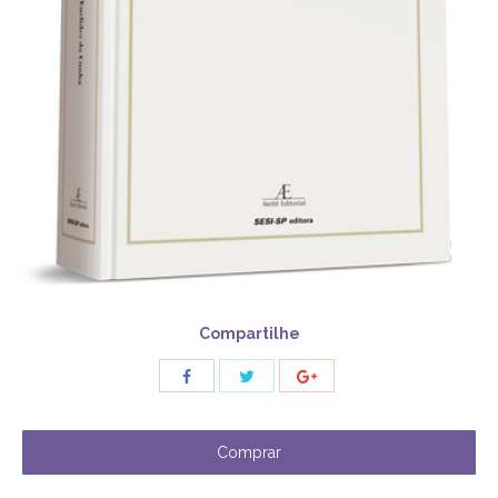
Compartilhe
Share
Share
Share
with
with
with
Twitter
Facebook
Google+
Comprar