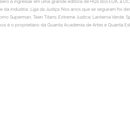
ileiro a ingressar em uma grande editora de HQs dos EUA, a DC
e da indústria:
Liga da Justiça
. Nos anos que se seguiram foi des
omo Superman, Teen Titans, Extreme Justice, Lanterna Verde, 
pos é o proprietário da Quanta Academia de Artes e Quanta Est
Talvez isso…