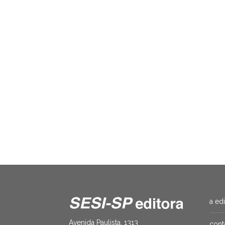
Power people – Tomorrow never knows
Marcelo Campos
,
Pietro Antognioni
R$
32.00
a ed
Avenida Paulista, 1313
cont