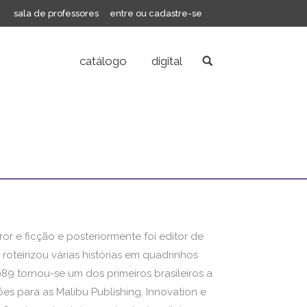
sala de professores
entre ou cadastre-se
catálogo
digital
Search:
or e ficção e posteriormente foi editor de
roteirizou várias histórias em quadrinhos
89 tornou-se um dos primeiros brasileiros a
s para as Malibu Publishing, Innovation e