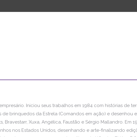
s
empresário. Iniciou seus trabalhos em 1984 com histórias de terr
ixas de brinquedos da Estrela (Comandos em ação) e desenhou e 
ravestarr, Xuxa, Angélica, Faustão e Sérgio Mallandro. Em 19
nhos nos Estados Unidos, desenhando e arte-finalizando ediçõe