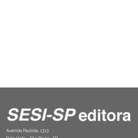
Édipo é a mãe
Dirceu Alves Ferreira
R$
22.90
Avenida Paulista, 1313