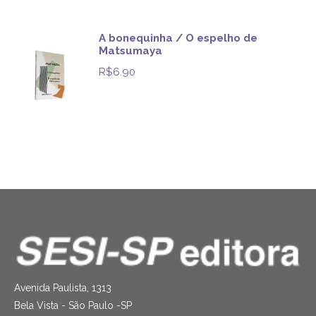
A bonequinha / O espelho de
Matsumaya
R$
6.90
Avenida Paulista, 1313
Bela Vista - São Paulo -SP