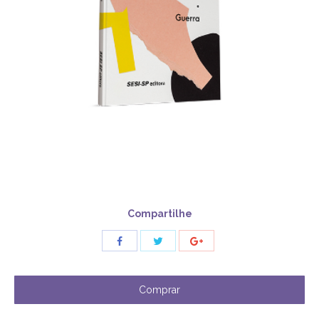
Compartilhe
Share
Share
Share
with
with
with
Twitter
Facebook
Google+
Comprar