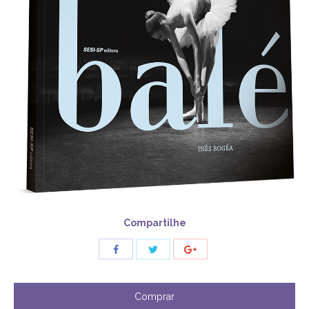
Compartilhe
Share
Share
Share
with
with
with
Twitter
Facebook
Google+
Comprar