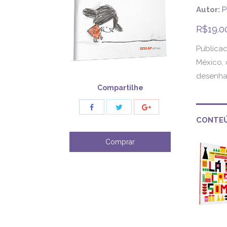
Autor:
P
R$
19.0
Publica
México, 
desenhar
Compartilhe
Share
Share
Share
CONTEÚ
with
with
with
Twitter
Facebook
Google+
Comprar