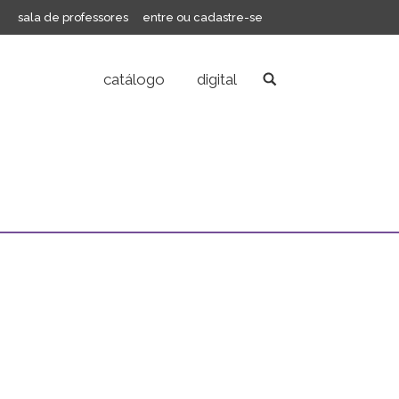
sala de professores
entre ou cadastre-se
catálogo
digital
Search: