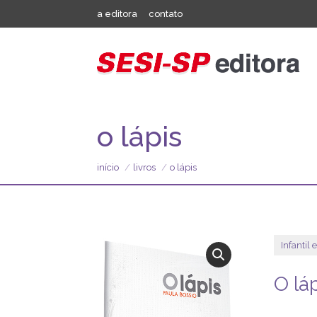
a editora
contato
o lápis
início
livros
o lápis
Infantil 
O lá