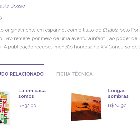
aula Bossio
0
do originalmente em espanhol com o título de
El lápiz
, pelo Fo
o livro remete, por meio de uma aventura infantil, ao poder d
. A publicação recebeu menção honrosa na XIV Concurso de Livro
DO RELACIONADO
FICHA TÉCNICA
Lá em casa
Longas
somos
sombras
R$
32.00
R$
24.90