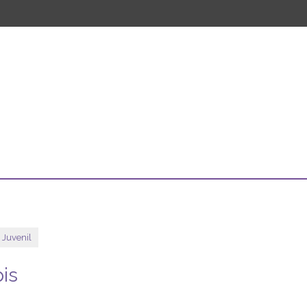
e Juvenil
pis