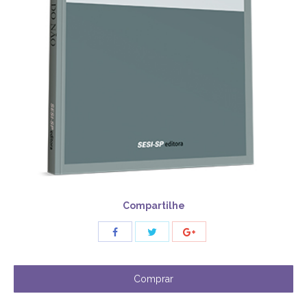
Compartilhe
Share
Share
Share
with
with
with
Twitter
Facebook
Google+
Comprar