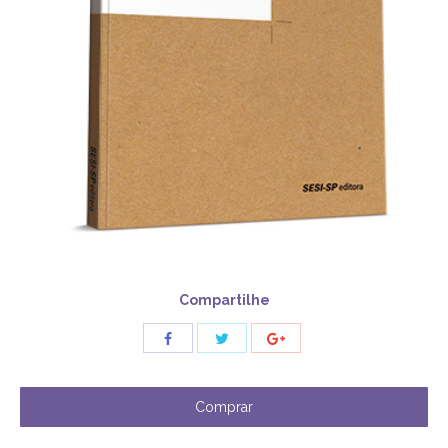
Compartilhe
Share
Share
Share
with
with
with
Twitter
Facebook
Google+
Comprar