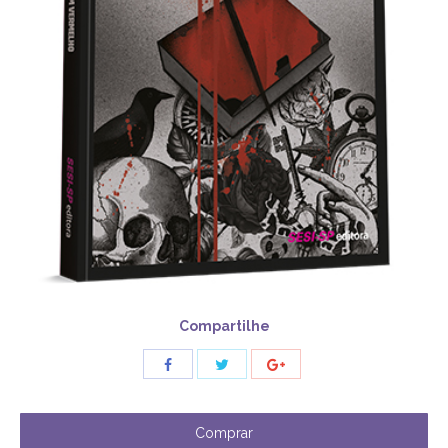
Compartilhe
Share
Share
Share
with
with
with
Twitter
Facebook
Google+
Comprar