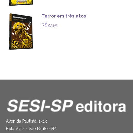
Terror em três atos
R$
27.90
Avenida Paulista, 1313
Bela Vista - São Paulo -SP