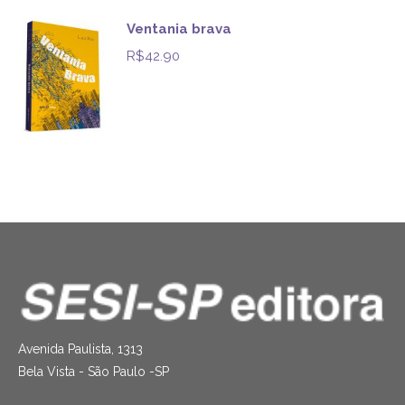
Ventania brava
R$
42.90
Avenida Paulista, 1313
Bela Vista - São Paulo -SP