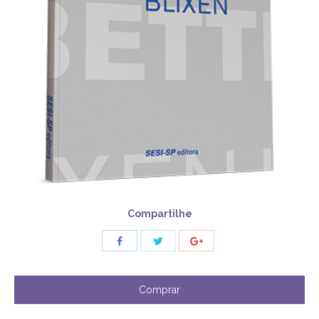
Compartilhe
Share
Share
Share
with
with
with
Twitter
Facebook
Google+
Comprar