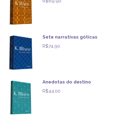
R$
69.90
Sete narrativas góticas
R$
74.90
Anedotas do destino
R$
44.00