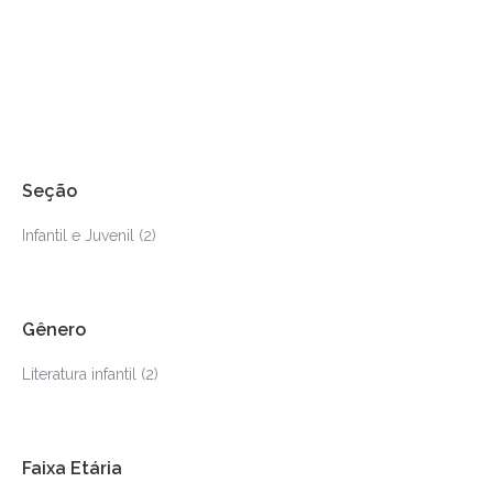
Reinações de Narizinho – Volume 2
Monteiro Lobato
R$
39.90
Seção
Infantil e Juvenil
(2)
Gênero
Literatura infantil
(2)
Faixa Etária