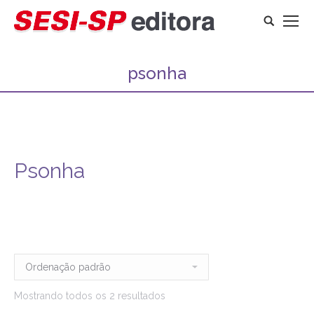
Search:
psonha
Psonha
Mostrando todos os 2 resultados